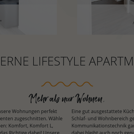
"
"
xuriöse Variante für
Über der St
RNE LIFESTYLE APART
Mehr als nur Wohnen.
unsere Wohnungen perfekt
Eine gut ausgestattete Küch
denten zugeschnitten. Wähle
Schlaf- und Wohnbereich g
n: Komfort, Komfort L,
Kommunikationstechnik gara
das Richtige dabei! Unsere
dabei bleibt auch noch gen