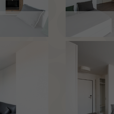
!
Das 