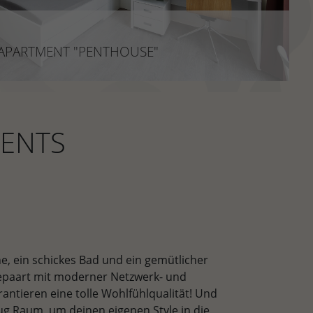
APARTMENT "PENTHOUSE"
ca. 23 - 24 m²
APARTMENT "PENTHOUSE"
adt: Helles Penthouse mit tollem Ausblick!
JETZT ENTDECKEN
MENTS
e, ein schickes Bad und ein gemütlicher
epaart mit moderner Netzwerk- und
ntieren eine tolle Wohlfühlqualität! Und
ug Raum, um deinen eigenen Style in die