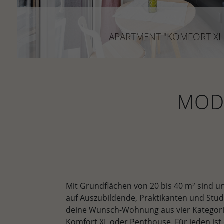
APARTMENT "KOMFORT XL
ca. 40 m²
APARTMENT "KOMFORT XL
Die perfekte Lösung für Berufstätige oder die lu
Studenten!
JETZT ENTDECKEN
MODE
Mit Grundflächen von 20 bis 40 m² sind 
auf Auszubildende, Praktikanten und Stu
deine Wunsch-Wohnung aus vier Kategorie
Komfort XL oder Penthouse. Für jeden ist 